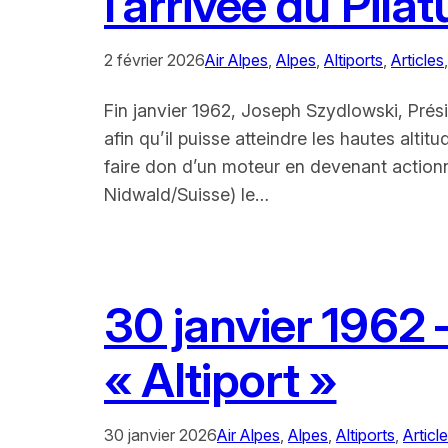
l’arrivée du Pil
2 février 2026
Air Alpes
, 
Alpes
, 
Altiports
, 
Articles
,
Fin janvier 1962, Joseph Szydlowski, Pré
afin qu’il puisse atteindre les hautes alt
faire don d’un moteur en devenant actionna
Nidwald/Suisse) le…
30 janvier 1962 
« Altiport »
30 janvier 2026
Air Alpes
, 
Alpes
, 
Altiports
, 
Articl