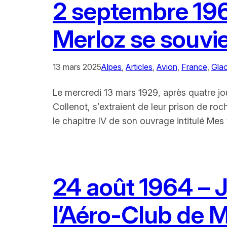
2 septembre 196
Merloz se souvi
13 mars 2025
Alpes
, 
Articles
, 
Avion
, 
France
, 
Glac
Le mercredi 13 mars 1929, après quatre jo
Collenot, s’extraient de leur prison de r
le chapitre IV de son ouvrage intitulé Mes 
24 août 1964 – J
l’Aéro-Club de 