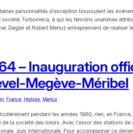
rtaines personnalités d’exception bousculent les événem
a société Turboméca, à qui les témoins unanimes attribu
l Ziegler et Robert Merloz entreprennent de réaliser l
 – Inauguration offic
evel-Megève-Méribel
on
, 
France
, 
Histoire
, 
Merloz
ticulièrement pendant les années 1960, rien, en France, 
 de la société des loisirs. Avec l’essor des stations d
gionale, puis internationale. Pour accompagner ce dév