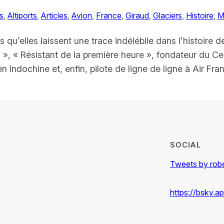
s
, 
Altiports
, 
Articles
, 
Avion
, 
France
, 
Giraud
, 
Glaciers
, 
Histoire
, 
M
qu’elles laissent une trace indélébile dans l’histoire d
 », « Résistant de la première heure », fondateur du C
 en Indochine et, enfin, pilote de ligne de ligne à Air Fr
SOCIAL
Tweets by rob
https://bsky.a