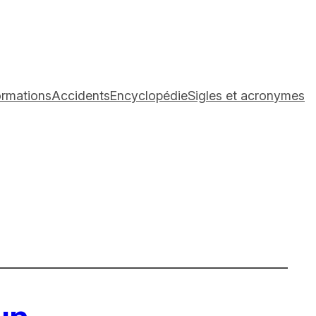
ormations
Accidents
Encyclopédie
Sigles et acronymes