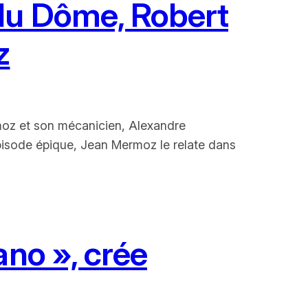
 du Dôme, Robert
z
rmoz et son mécanicien, Alexandre
épisode épique, Jean Mermoz le relate dans
ano », crée