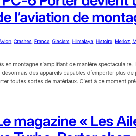
s PC-6 Porter devient 
de l’aviation de mont
Avion
, 
Crashes
, 
France
, 
Glaciers
, 
Hilmalaya
, 
Histoire
, 
Merloz
, 
M
tés en montagne s’amplifiant de manière spectaculaire, 
aut désormais des appareils capables d’emporter plus de
orter toutes sortes de matériaux. C’est à ce moment pr
 Le magazine « Les Ai