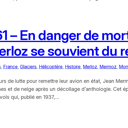
1 – En danger de mort
rloz se souvient du 
s
, 
France
, 
Glaciers
, 
Hélicoptère
, 
Histoire
, 
Merloz
, 
Mermoz
, 
Mon
urs de lutte pour remettre leur avion en état, Jean Me
oches et de neige après un décollage d’anthologie. Cet 
vols qui, publié en 1937,…