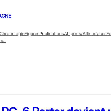
AGNE
Chronologie
Figures
Publications
Altiports/Altisurfaces
F
act