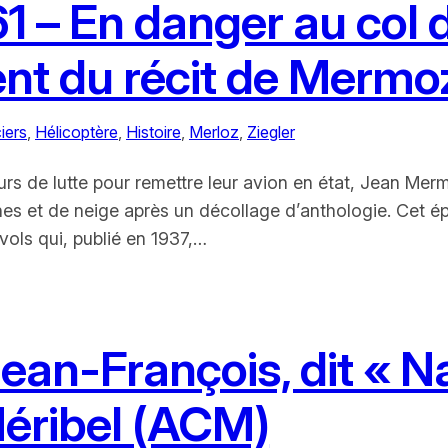
1 – En danger au col
ent du récit de Mermo
iers
, 
Hélicoptère
, 
Histoire
, 
Merloz
, 
Ziegler
urs de lutte pour remettre leur avion en état, Jean Me
oches et de neige après un décollage d’anthologie. Cet 
vols qui, publié en 1937,…
ean-François, dit « N
Méribel (ACM)