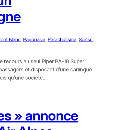
un
agne
ont Blanc
, 
Papouasie
, 
Parachutisme
, 
Suisse
, 
le recours au seul Piper PA-18 Super
 passagers et disposant d’une carlingue
écis qu’une société…
les » annonce