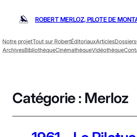
ROBERT MERLOZ, PILOTE DE MONT
Notre projet
Tout sur Robert
Éditoriaux
Articles
Dossiers
Archives
Bibliothèque
Cinémathèque
Vidéothèque
Cont
Catégorie :
Merloz