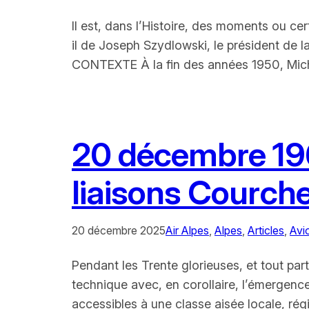
Il est, dans l’Histoire, des moments ou ce
il de Joseph Szydlowski, le président de l
CONTEXTE À la fin des années 1950, Miche
20 décembre 1964
liaisons Courch
20 décembre 2025
Air Alpes
, 
Alpes
, 
Articles
, 
Avi
Pendant les Trente glorieuses, et tout par
technique avec, en corollaire, l’émergence
accessibles à une classe aisée locale, ré