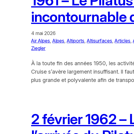
1961 – Le Pilatu
incontournable 
4 mai 2026
Air Alpes
, 
Alpes
, 
Altiports
, 
Altisurfaces
, 
Articles
, 
Ziegler
À la toute fin des années 1950, les activi
Cruise s’avère largement insuffisant. Il f
plus grande et polyvalente afin de transp
2 février 1962 –