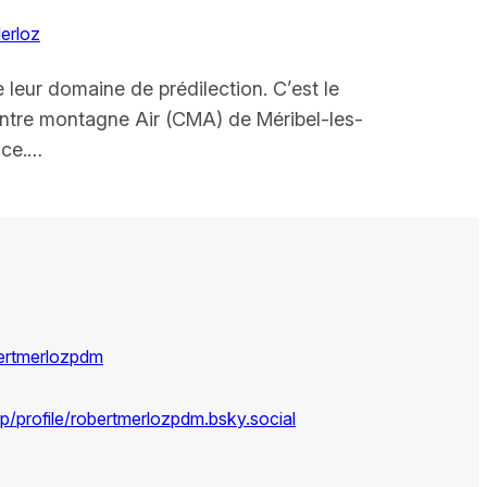
erloz
e leur domaine de prédilection. C’est le
entre montagne Air (CMA) de Méribel-les-
ance.…
ertmerlozpdm
pp/profile/robertmerlozpdm.bsky.social