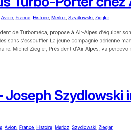
atus Turbo-Porter chez 
 
Avion
, 
France
, 
Histoire
, 
Merloz
, 
Szydlowski
, 
Ziegler
sident de Turboméca, propose à Air-Alpes d’équiper son
itudes sans s’essouffler. La jeune compagnie aérienne ma
ire. Michel Ziegler, Président d’Air Alpes, va percevoi
– Joseph Szydlowski i
es
, 
Avion
, 
France
, 
Histoire
, 
Merloz
, 
Szydlowski
, 
Ziegler