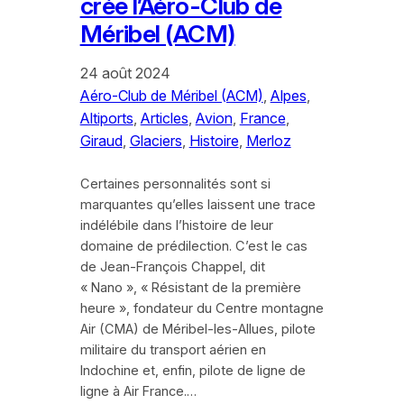
crée l’Aéro-Club de
Méribel (ACM)
24 août 2024
Aéro-Club de Méribel (ACM)
, 
Alpes
, 
Altiports
, 
Articles
, 
Avion
, 
France
, 
Giraud
, 
Glaciers
, 
Histoire
, 
Merloz
Certaines personnalités sont si
marquantes qu’elles laissent une trace
indélébile dans l’histoire de leur
domaine de prédilection. C’est le cas
de Jean-François Chappel, dit
« Nano », « Résistant de la première
heure », fondateur du Centre montagne
Air (CMA) de Méribel-les-Allues, pilote
militaire du transport aérien en
Indochine et, enfin, pilote de ligne de
ligne à Air France.…