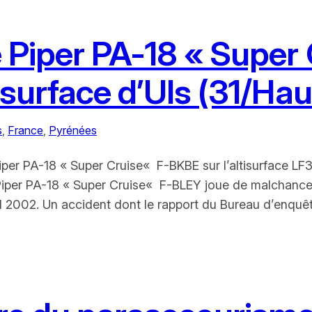
Le Piper PA-18 « Supe
ltisurface d’Uls (31/H
s
, 
France
, 
Pyrénées
Piper PA-18 « Super Cruise« F-BKBE sur l’altisurface L
Piper PA-18 « Super Cruise« F-BLEY joue de malchance e
l 2002. Un accident dont le rapport du Bureau d’enquêt