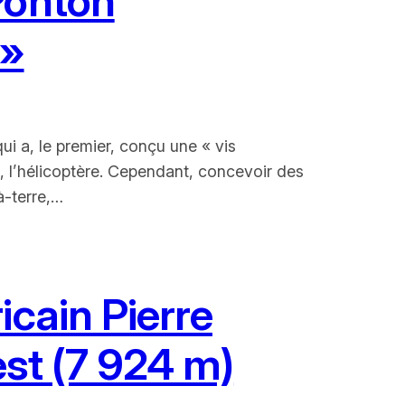
Ponton
 »
i a, le premier, conçu une « vis
d, l’hélicoptère. Cependant, concevoir des
à-terre,…
icain Pierre
est (7 924 m)