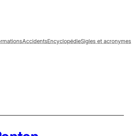
ormations
Accidents
Encyclopédie
Sigles et acronymes