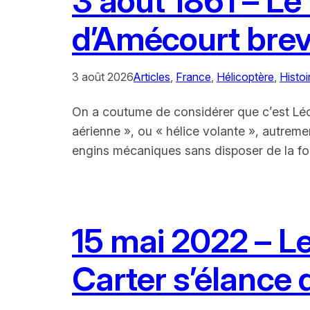
3 août 1861 – L
d’Amécourt brev
3 août 2026
Articles
, 
France
, 
Hélicoptère
, 
Histoi
On a coutume de considérer que c’est Léona
aérienne », ou « hélice volante », autreme
engins mécaniques sans disposer de la fo
15 mai 2022 – Le
Carter s’élance d