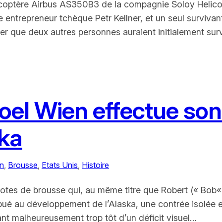
icoptère Airbus AS350B3 de la compagnie Soloy Helicopt
me entrepreneur tchèque Petr Kellner, et un seul surviv
er que deux autres personnes auraient initialement surv
oel Wien effectue son
ka
n
, 
Brousse
, 
Etats Unis
, 
Histoire
lotes de brousse qui, au même titre que Robert (« Bob«
tribué au développement de l’Alaska, une contrée isolée
frant malheureusement trop tôt d’un déficit visuel…