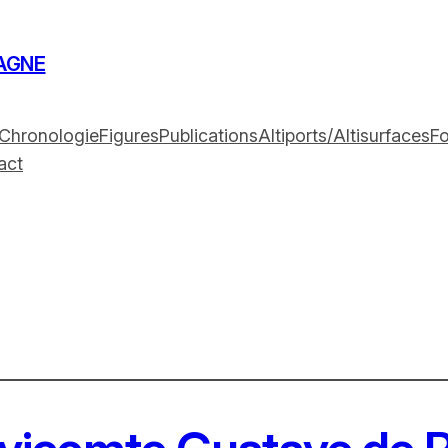
AGNE
Chronologie
Figures
Publications
Altiports/Altisurfaces
F
act