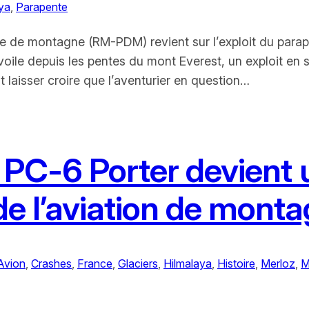
ya
, 
Parapente
e de montagne (RM-PDM) revient sur l’exploit du parapen
oile depuis les pentes du mont Everest, un exploit en
laisser croire que l’aventurier en question…
s PC-6 Porter devient 
de l’aviation de mont
Avion
, 
Crashes
, 
France
, 
Glaciers
, 
Hilmalaya
, 
Histoire
, 
Merloz
, 
M