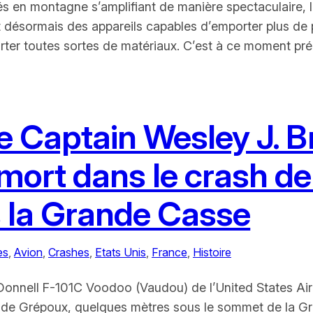
tés en montagne s’amplifiant de manière spectaculaire, 
aut désormais des appareils capables d’emporter plus de
orter toutes sortes de matériaux. C’est à ce moment pr
Le Captain Wesley J. B
 mort dans le crash d
 la Grande Casse
es
, 
Avion
, 
Crashes
, 
Etats Unis
, 
France
, 
Histoire
cDonnell F-101C Voodoo (Vaudou) de l’United States Air
te de Grépoux, quelques mètres sous le sommet de la 