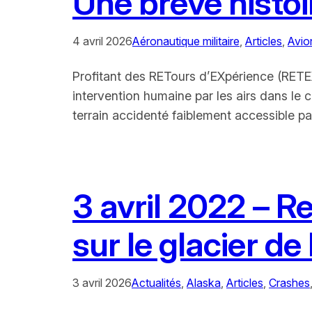
Une brève histo
4 avril 2026
Aéronautique militaire
, 
Articles
, 
Avio
Profitant des RETours d’EXpérience (RETE
intervention humaine par les airs dans le 
terrain accidenté faiblement accessible 
3 avril 2022 – R
sur le glacier d
3 avril 2026
Actualités
, 
Alaska
, 
Articles
, 
Crashes