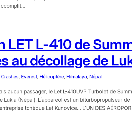
 accomplit…
 Un LET L-410 de Summ
s au décollage de Luk
 
Crashes
, 
Everest
, 
Hélicoptère
, 
Hilmalaya
, 
Népal
is aucun passager, le Let L-410UVP Turbolet de Summi
 de Lukla (Népal). L’appareol est un biturbopropulseur d
ar l’entreprise tchèque Let Kunovice… L’UN DES AÉ