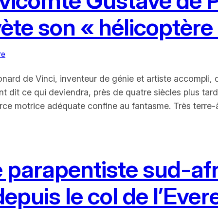
e vicomte Gustave de 
ète son « hélicoptère
re
rd de Vinci, inventeur de génie et artiste accompli, qu
nt dit ce qui deviendra, près de quatre siècles plus tar
rce motrice adéquate confine au fantasme. Très terre-
 parapentiste sud-afr
epuis le col de l’Ever