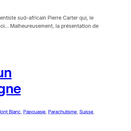
tiste sud-africain Pierre Carter qui, le
 soi… Malheureusement, la présentation de
un
agne
ont Blanc
, 
Papouasie
, 
Parachutisme
, 
Suisse
, 