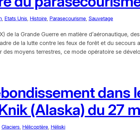
ire du parasecourism
n
, 
Etats Unis
, 
Histoire
, 
Parasecourisme
, 
Sauvetage
X) de la Grande Guerre en matière d’aéronautique, de
cadre de la lutte contre les feux de forêt et du secours
par des moyens terrestres, ce mode opératoire se déve
ebondissement dans le
e Knik (Alaska) du 27 
, 
Glaciers
, 
Hélicoptère
, 
Héliski