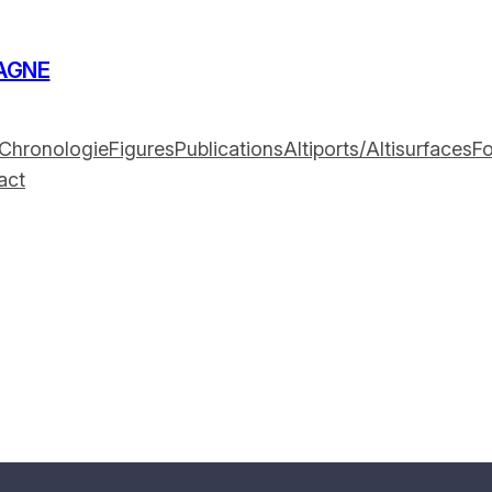
AGNE
Chronologie
Figures
Publications
Altiports/Altisurfaces
F
act