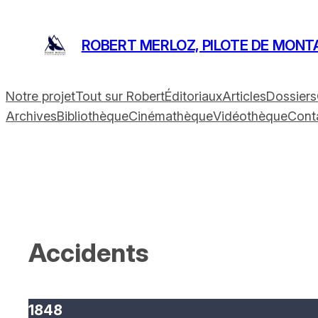
Aller
au
ROBERT MERLOZ, PILOTE DE MONT
contenu
Notre projet
Tout sur Robert
Éditoriaux
Articles
Dossiers
Archives
Bibliothèque
Cinémathèque
Vidéothèque
Cont
Accidents
1848