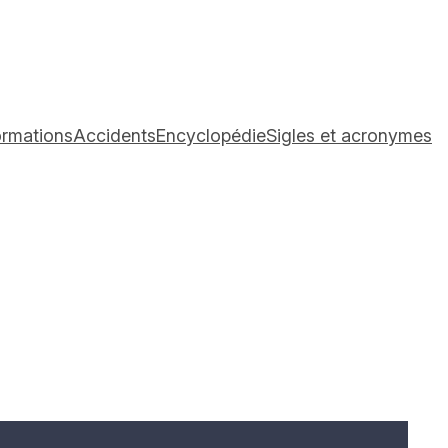
ormations
Accidents
Encyclopédie
Sigles et acronymes