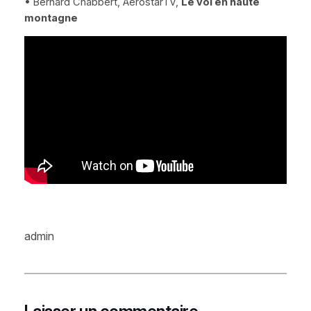
• Bernard Chabbert, AérostarTV,
Le vol en haute
montagne
admin