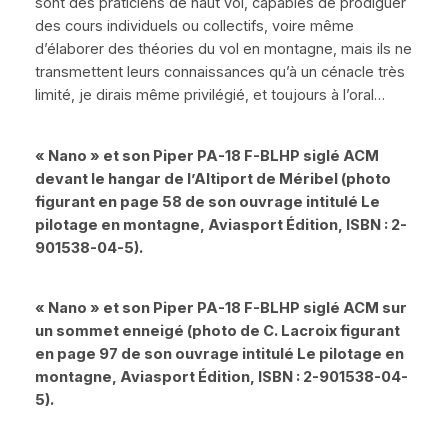
sont des praticiens de haut vol, capables de prodiguer
des cours individuels ou collectifs, voire même
d’élaborer des théories du vol en montagne, mais ils ne
transmettent leurs connaissances qu’à un cénacle très
limité, je dirais même privilégié, et toujours à l’oral…
« Nano »
et son
Piper PA-18
F-BLHP siglé ACM
devant le hangar de l’Altiport de Méribel (photo
figurant en page 58 de son ouvrage intitulé
Le
pilotage en montagne
,
Aviasport Édition
, ISBN : 2-
901538-04-5).
« Nano »
et son
Piper PA-18
F-BLHP siglé ACM sur
un sommet enneigé (photo de C. Lacroix figurant
en page 97 de son ouvrage intitulé
Le pilotage en
montagne
,
Aviasport Édition
, ISBN : 2-901538-04-
5).