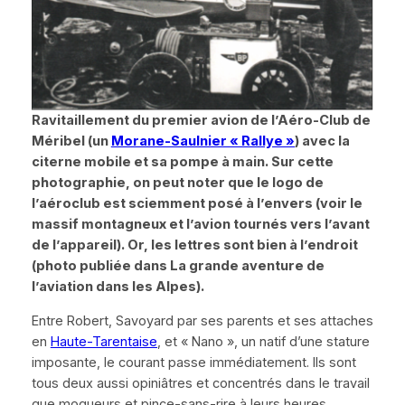
Ravitaillement du premier avion de l’Aéro-Club de
Méribel (un
Morane-Saulnier
« Rallye »
) avec la
citerne mobile et sa pompe à main. Sur cette
photographie, on peut noter que le logo de
l’aéroclub est sciemment posé à l’envers (voir le
massif montagneux et l’avion tournés vers l’avant
de l’appareil). Or, les lettres sont bien à l’endroit
(photo publiée dans La grande aventure de
l’aviation dans les Alpes).
Entre Robert, Savoyard par ses parents et ses attaches
en
Haute-Tarentaise
, et
«
Nano
»
, un natif d’une stature
imposante, le courant passe immédiatement. Ils sont
tous deux aussi opiniâtres et concentrés dans le travail
que moqueurs et pince-sans-rire à leurs heures.