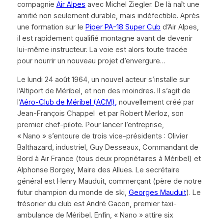
compagnie
Air Alpes
avec Michel Ziegler. De là naît une
amitié non seulement durable, mais indéfectible. Après
une formation sur le
Piper PA-18 Super Cub
d’Air Alpes,
il est rapidement qualifié montagne avant de devenir
lui-même instructeur. La voie est alors toute tracée
pour nourrir un nouveau projet d’envergure…
Le lundi 24 août 1964, un nouvel acteur s’installe sur
l’Altiport de Méribel, et non des moindres. Il s’agit de
l’
Aéro
-C
lub de Méribel (ACM),
nouvellement créé par
Jean-François Chappel et par Robert Merloz, son
premier chef-pilote. Pour lancer l’entreprise,
«
Nano
»
s’entoure de trois vice-présidents : Olivier
Balthazard, industriel, Guy Desseaux, Commandant de
Bord à Air France (tous deux propriétaires à Méribel) et
Alphonse Borgey, Maire des Allues. Le secrétaire
général est Henry Mauduit, commerçant (père de notre
futur champion du monde de ski,
Georges Mauduit
). Le
trésorier du club est André Gacon, premier taxi-
ambulance de Méribel. Enfin,
«
Nano
»
attire six