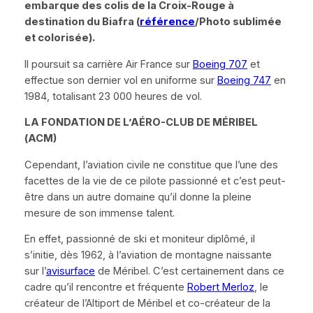
embarque des colis de la Croix-Rouge à
destination du Biafra (
référence
/Photo sublimée
et colorisée).
Il poursuit sa carrière Air France sur
Boeing 707
et
effectue son dernier vol en uniforme sur
Boeing 747
en
1984, totalisant 23 000 heures de vol.
LA FONDATION DE L’A
É
RO-CLUB DE M
É
RIBEL
(ACM)
Cependant, l’aviation civile ne constitue que l’une des
facettes de la vie de ce pilote passionné et c’est peut-
être dans un autre domaine qu’il donne la pleine
mesure de son immense talent.
En effet, passionné de ski et moniteur diplômé, il
s’initie, dès 1962, à l’aviation de montagne naissante
sur l’
avisurface
de Méribel. C’est certainement dans ce
cadre qu’il rencontre et fréquente
Robert Merloz
, le
créateur de l’Altiport de Méribel et co-créateur de la