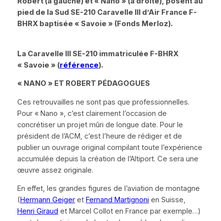
Robert (à gauche) et
« Nano »
(à droite), posent au
pied de la Sud SE-210
Caravelle III
d’Air France F-
BHRX baptisée
« Savoie »
(Fonds Merloz).
La
Caravelle III
SE-210 immatriculée F-BHRX
« Savoie »
(
référence
).
« NANO »
ET ROBERT P
É
DAGOGUES
Ces retrouvailles ne sont pas que professionnelles.
Pour
« Nano »
, c’est clairement l’occasion de
concrétiser un projet mûri de longue date. Pour le
président de l’ACM, c’est l’heure de rédiger et de
publier un ouvrage original compilant toute l’expérience
accumulée depuis la création de l’Altiport. Ce sera une
œuvre assez originale.
En effet, les grandes figures de l’aviation de montagne
(
Hermann Geiger
et
Fernand Martignoni
en Suisse,
Henri Giraud
et Marcel Collot en France par exemple…)