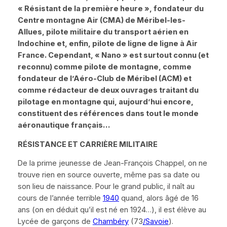
«
Résistant de la première heure
»
, fondateur du
Centre montagne Air (CMA) de Méribel-les-
Allues, pilote militaire du transport aérien en
Indochine et, enfin, pilote de ligne de ligne à Air
France. Cependant,
«
Nano
»
est surtout connu (et
reconnu) comme pilote de montagne, comme
fondateur de l’Aéro-Club de Méribel (ACM) et
comme rédacteur de deux ouvrages traitant du
pilotage en montagne qui, aujourd’hui encore,
constituent des références dans tout le monde
aéronautique français…
R
É
SISTANCE ET CARRI
È
RE MILITAIRE
De la prime jeunesse de Jean-François Chappel, on ne
trouve rien en source ouverte, même pas sa date ou
son lieu de naissance. Pour le grand public, il naît au
cours de l’année terrible
1940
quand, alors âgé de 16
ans (on en déduit qu’il est né en 1924…), il est élève au
Lycée de garçons de
Chambéry
(73
/Savoie
).