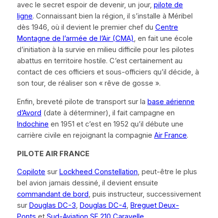
avec le secret espoir de devenir, un jour,
pilote de
ligne
. Connaissant bien la région, il s’installe à Méribel
dès 1946, où il devient le premier chef du
Centre
Montagne de l’armée de l’Air (CMA)
, en fait une école
d’initiation à la survie en milieu difficile pour les pilotes
abattus en territoire hostile. C’est certainement au
contact de ces officiers et sous-officiers qu’il décide, à
son tour, de réaliser son
« rêve de gosse »
.
Enfin, breveté pilote de transport sur la
base aérienne
d’Avord
(date à déterminer), il fait campagne en
Indochine
en 1951 et c’est en 1952 qu’il débute une
carrière civile en rejoignant la compagnie
Air France
.
PILOTE AIR FRANCE
Copilote
sur
Lockheed Constellation
, peut-être le plus
bel avion jamais dessiné, il devient ensuite
commandant de bord
, puis instructeur, successivement
sur
Douglas DC-3
,
Douglas DC-4
,
Breguet
Deux-
Ponts
et
Sud-Aviation SE 210
Caravelle
.