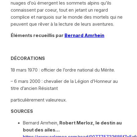
nuages d’où émergent les sommets alpins qu’ils
connaissent par coeur, tout en jetant un regard
complice et narquois sur le monde des mortels qui ne
peuvent que rêver à la lecture de leurs aventures.
Éléments recueillis par
Bernard Amrhein
D
É
CORATIONS
18 mars 1970 : officier de l’ordre national du Mérite.
– 6 mars 2000 : chevalier de la Légion d’Honneur au
titre d’ancien Résistant
particulièrement valeureux.
SOURCES
Bernard Amrhein,
Robert Merloz, le destin au
bout des ailes…
https://www.calameo.com/read/007775733685f7a5af