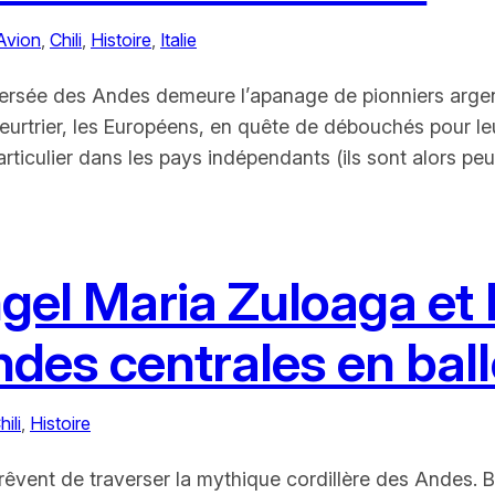
Avion
, 
Chili
, 
Histoire
, 
Italie
aversée des Andes demeure l’apanage de pionniers argen
meurtrier, les Européens, en quête de débouchés pour le
particulier dans les pays indépendants (ils sont alors 
ngel Maria Zuloaga et
ndes centrales en bal
hili
, 
Histoire
s rêvent de traverser la mythique cordillère des Andes. 