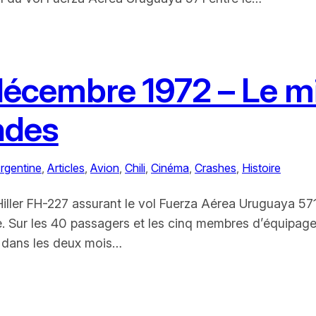
décembre 1972 – Le mi
ndes
rgentine
, 
Articles
, 
Avion
, 
Chili
, 
Cinéma
, 
Crashes
, 
Histoire
Hiller FH-227 assurant le vol Fuerza Aérea Uruguaya 57
e. Sur les 40 passagers et les cinq membres d’équipag
es dans les deux mois…