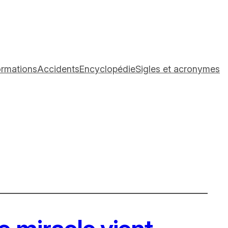
ormations
Accidents
Encyclopédie
Sigles et acronymes