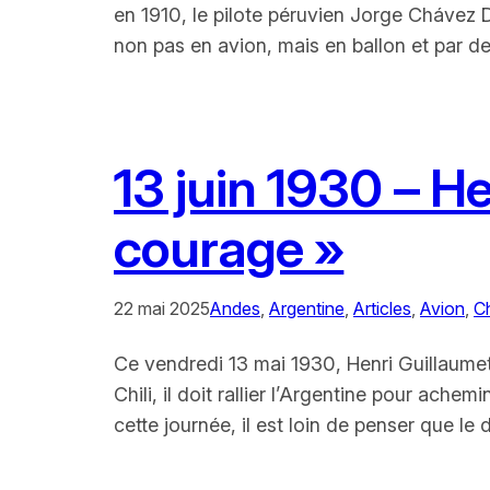
en 1910, le pilote péruvien Jorge Chávez D
non pas en avion, mais en ballon et par 
13 juin 1930 – He
courage »
22 mai 2025
Andes
, 
Argentine
, 
Articles
, 
Avion
, 
Ch
Ce vendredi 13 mai 1930, Henri Guillaumet
Chili, il doit rallier l’Argentine pour ac
cette journée, il est loin de penser que le 