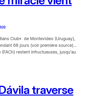
e miracle vient
age
istians Club« de Montevideo (Uruguay),
endant 68 jours (voir première source)…
 (FACh) restent infructueuses, jusqu’au
Dávila traverse