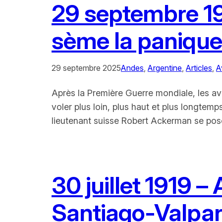
29 septembre 19
sème la panique 
29 septembre 2025
Andes
, 
Argentine
, 
Articles
, 
A
Après la Première Guerre mondiale, les aviat
voler plus loin, plus haut et plus longtem
lieutenant suisse Robert Ackerman se pose
30 juillet 1919 – 
Santiago-Valpar