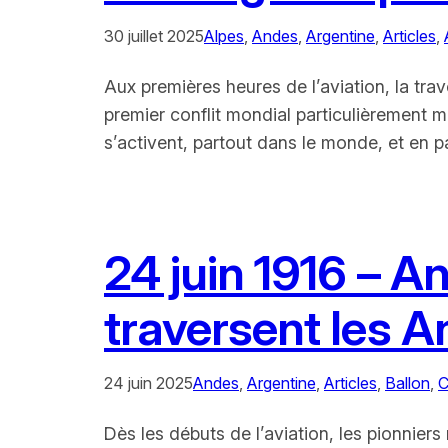
30 juillet 2025
Alpes
, 
Andes
, 
Argentine
, 
Articles
, 
Aux premières heures de l’aviation, la tr
premier conflit mondial particulièrement 
s’activent, partout dans le monde, et en 
24 juin 1916 – A
traversent les A
24 juin 2025
Andes
, 
Argentine
, 
Articles
, 
Ballon
, 
C
Dès les débuts de l’aviation, les pionnier