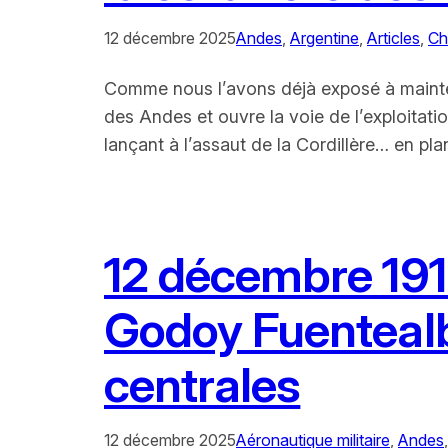
12 décembre 2025
Andes
, 
Argentine
, 
Articles
, 
Chi
Comme nous l’avons déjà exposé à maintes r
des Andes et ouvre la voie de l’exploitatio
lançant à l’assaut de la Cordillère… en
12 décembre 1918
Godoy Fuentealba
centrales
12 décembre 2025
Aéronautique militaire
, 
Andes
,