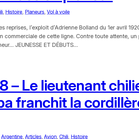
li
, 
Histoire
, 
Planeurs
, 
Vol à voile
eprises, l’exploit d’Adrienne Bolland du 1er avril 1920 
n commerciale de cette ligne. Contre toute attente, un p
 planeur… JEUNESSE ET DÉBUTS…
 – Le lieutenant chil
 franchit la cordillè
 
Argentine
, 
Articles
, 
Avion
, 
Chili
, 
Histoire