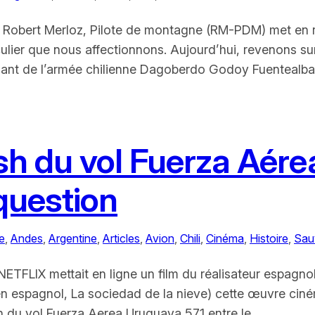
 Robert Merloz, Pilote de montagne (RM-PDM) met en re
iculier que nous affectionnons. Aujourd’hui, revenons su
eutenant de l’armée chilienne Dagoberdo Godoy Fuent
ash du vol Fuerza Aére
 question
e
, 
Andes
, 
Argentine
, 
Articles
, 
Avion
, 
Chili
, 
Cinéma
, 
Histoire
, 
Sau
 NETFLIX mettait en ligne un film du réalisateur espagn
(en espagnol, La sociedad de la nieve) cette œuvre cin
sh du vol Fuerza Aerea Uruguaya 571 entre le…