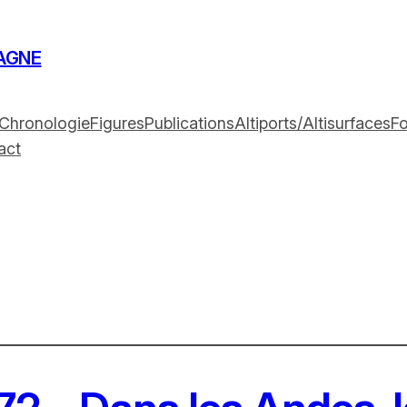
AGNE
Chronologie
Figures
Publications
Altiports/Altisurfaces
F
act