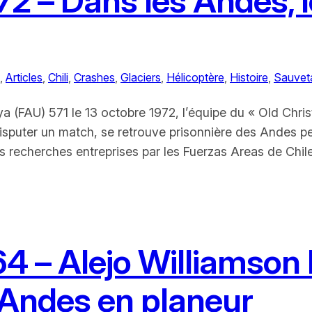
 – Dans les Andes, l
, 
Articles
, 
Chili
, 
Crashes
, 
Glaciers
, 
Hélicoptère
, 
Histoire
, 
Sauvet
a (FAU) 571 le 13 octobre 1972, l’équipe du « Old Chr
 disputer un match, se retrouve prisonnière des Andes p
 recherches entreprises par les Fuerzas Areas de Chile
4 – Alejo Williamson 
s Andes en planeur