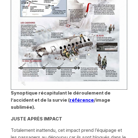
Synoptique récapitulant le déroulement de
l’accident et de la survie (
référence
/image
sublimée).
JUSTE APR
È
S IMPACT
Totalement inattendu, cet impact prend l’équipage et
les passagers au dépourvu car ils sont bloqués dans le