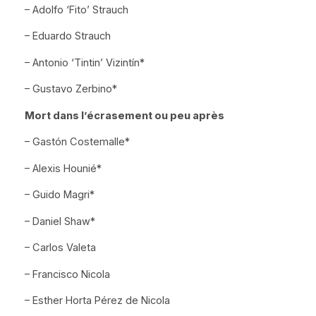
– Adolfo
‘Fito’
Strauch
– Eduardo Strauch
– Antonio
‘Tintin’
Vizintín*
– Gustavo Zerbino*
Mort dans l’écrasement ou peu après
– Gastón Costemalle*
– Alexis Hounié*
– Guido Magri*
– Daniel Shaw*
– Carlos Valeta
– Francisco Nicola
– Esther Horta Pérez de Nicola