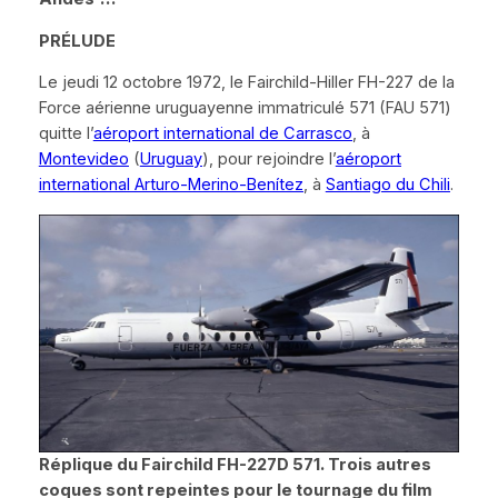
PRÉLUDE
Le jeudi 12 octobre 1972, le
Fairchild-Hiller FH-227
de la
Force aérienne uruguayenne immatriculé 571 (
FAU 571
)
quitte l’
aéroport international de Carrasco
, à
Montevideo
(
Uruguay
), pour rejoindre l’
aéroport
international Arturo-Merino-Benítez
, à
Santiago du Chili
.
Réplique du Fairchild FH-227D 571. Trois autres
coques sont repeintes pour le tournage du film