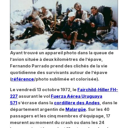
Ayant trouvé un appareil photo dans la queue de
l’avion située à deux kilomètres de l’épave,
Fernando Parrado prend des clichés de la vie
quotidienne des survivants autour de l’épave
(
référence
/photo sublimée et colorisée).
Le vendredi 13 octobre 1972, le
Fairchild-Hiller FH-
227
assurant le vol
Fuerza Aérea Uruguaya
571
s’écrase dans la
cordillère des Andes
, dans le
département argentin de
Malargüe
. Sur les 40
passagers et les cinq membres d’équipage, 17
meurent au moment du crash ou dans les 24