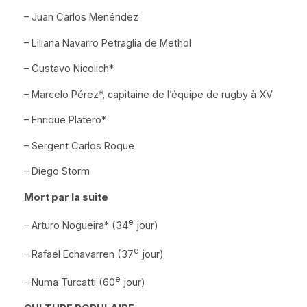
– Juan Carlos Menéndez
– Liliana Navarro Petraglia de Methol
– Gustavo Nicolich*
– Marcelo Pérez*, capitaine de l’équipe de rugby à XV
– Enrique Platero*
– Sergent Carlos Roque
– Diego Storm
Mort par la suite
e
– Arturo Nogueira* (34
jour)
e
– Rafael Echavarren (37
jour)
e
– Numa Turcatti (60
jour)