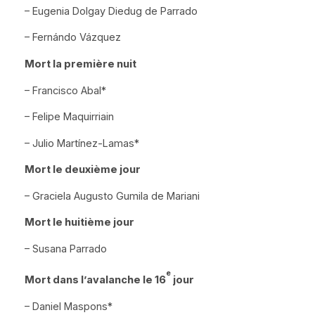
– Eugenia Dolgay Diedug de Parrado
– Fernándo Vázquez
Mort la première nuit
– Francisco Abal*
– Felipe Maquirriain
– Julio Martínez-Lamas*
Mort le deuxième jour
– Graciela Augusto Gumila de Mariani
Mort le huitième jour
– Susana Parrado
e
Mort dans l’avalanche le 16
jour
– Daniel Maspons*