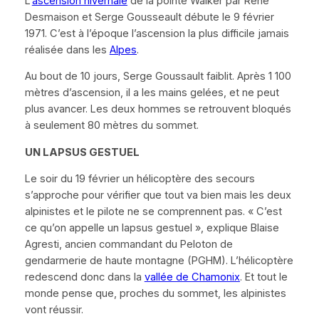
L’
ascension hivernale
de la pointe Walker par René
Desmaison et Serge Gousseault débute le 9 février
1971. C’est à l’époque l’ascension la plus difficile jamais
réalisée dans les
Alpes
.
Au bout de 10 jours, Serge Goussault faiblit. Après 1 100
mètres d’ascension, il a les mains gelées, et ne peut
plus avancer. Les deux hommes se retrouvent bloqués
à seulement 80 mètres du sommet.
UN LAPSUS GESTUEL
Le soir du 19 février un hélicoptère des secours
s’approche pour vérifier que tout va bien mais les deux
alpinistes et le pilote ne se comprennent pas.
« C’est
ce qu’on appelle un lapsus gestuel »
, explique Blaise
Agresti, ancien commandant du Peloton de
gendarmerie de haute montagne (PGHM). L’hélicoptère
redescend donc dans la
vallée de Chamonix
. Et tout le
monde pense que, proches du sommet, les alpinistes
vont réussir.