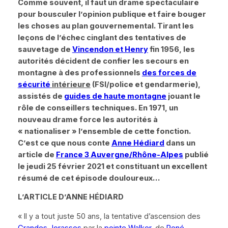
Comme souvent, il faut un drame spectaculaire
pour bousculer l’opinion publique et faire bouger
les choses au plan gouvernemental. Tirant les
leçons de l’échec cinglant des tentatives de
sauvetage de
Vincendon et Henry
fin 1956, les
autorités décident de confier les secours en
montagne à des professionnels
des forces de
sécurité
intérieure
(FSI/police et gendarmerie),
assistés de
guides de haute montagne
jouant le
rôle de conseillers techniques. En 1971, un
nouveau drame force les autorités à
« nationaliser »
l’ensemble de cette fonction.
C’est ce que nous conte
Anne Hédiard
dans un
article de
France 3 Auvergne/Rhône-Alpes
publié
le jeudi 25 février 2021 et constituant un excellent
résumé de cet épisode douloureux…
L’ARTICLE D’ANNE H
É
DIARD
« Il y a tout juste 50 ans, la tentative d’ascension des
Grandes Jorasses
par la
pointe Walker
, de
René