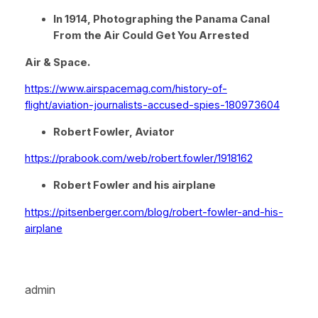
In 1914, Photographing the Panama Canal
From the Air Could Get You Arrested
Air & Space.
https://www.airspacemag.com/history-of-
flight/aviation-journalists-accused-spies-180973604
Robert Fowler, Aviator
https://prabook.com/web/robert.fowler/1918162
Robert Fowler and his airplane
https://pitsenberger.com/blog/robert-fowler-and-his-
airplane
admin