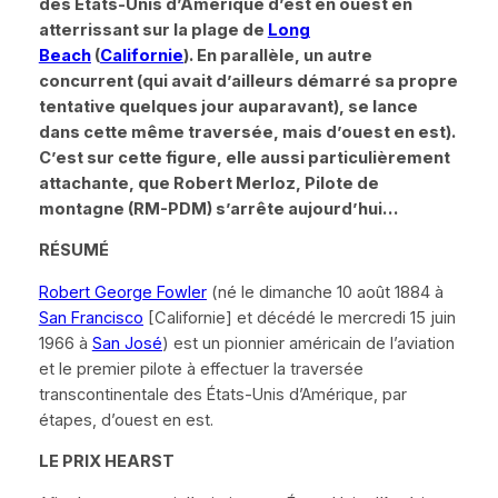
des
É
tats-Unis d’Amérique d’est en ouest en
atterrissant sur la plage de
Long
Beach
(
Californie
). En parallèle, un autre
concurrent (qui avait d’ailleurs démarré sa propre
tentative quelques jour auparavant), se lance
dans cette même traversée, mais d’ouest en est).
C’est sur cette figure, elle aussi particulièrement
attachante, que
Robert Merloz,
Pilote de
montagne (
RM-
PDM)
s’arrête aujourd’hui…
R
É
SUM
É
Robert George Fowler
(né le dimanche 10 août 1884 à
San Francisco
[Californie] et décédé le mercredi 15 juin
1966 à
San José
) est un pionnier américain de l’aviation
et le premier pilote à effectuer la traversée
transcontinentale des États-Unis d’Amérique, par
étapes, d’ouest en est.
LE PRIX HEARST