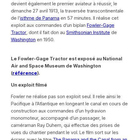
devient également le premier aviateur à réussir, le
dimanche 27 avril 1913, la traversée transcontinentale
de l’
isthme de Panama
en 57 minutes. Il réalise cet
exploit aux commandes d’un biplan
Fowler-Gage
Tractor
, dont il fait don au
Smithsonian Institute
de
Washington
en 1950.
Le
Fowler-Gage Tractor
est exposé au National
Air and Space Museum de Washington
(
référence
).
Un exploit filmé
Fowler ne réalise pas son exploit seul. Il relie ainsi le
Pacifique à l’Atlantique en longeant le canal en cours de
construction aux commandes d’un hydravion
monomoteur, accompagné d’un passager, le
caméraman Ray Duhem, qui effectue des prises de
vues du chantier pendant le vol. Le film sort sur les
écrans avec le titre
The Panama and the Canal from an