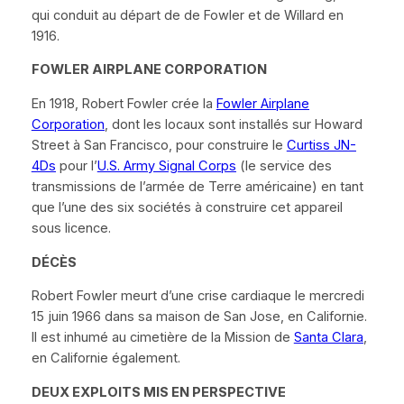
qui conduit au départ de de Fowler et de Willard en
1916.
FOWLER AIRPLANE CORPORATION
En 1918, Robert Fowler crée la
Fowler Airplane
Corporation
, dont les locaux sont installés sur
Howard
Street
à San Francisco, pour construire le
Curtiss JN-
4Ds
pour l’
U.S. Army Signal Corps
(le service des
transmissions de l’armée de Terre américaine) en tant
que l’une des six sociétés à construire cet appareil
sous licence.
D
É
C
È
S
Robert Fowler meurt d’une crise cardiaque le mercredi
15 juin 1966 dans sa maison de San Jose, en Californie.
Il est inhumé au cimetière de la Mission de
Santa Clara
,
en Californie également.
DEUX EXPLOITS MIS EN PERSPECTIVE