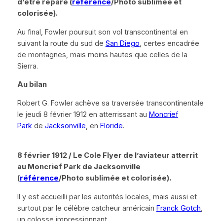
d’être réparé (
référence
/Photo sublimée et
colorisée).
Au final, Fowler poursuit son vol transcontinental en
suivant la route du sud de
San Diego
, certes encadrée
de montagnes, mais moins hautes que celles de la
Sierra.
Au bilan
Robert G. Fowler achève sa traversée transcontinentale
le jeudi 8 février 1912 en atterrissant au
Moncrief
Park
de
Jacksonville
, en
Floride
.
8 février 1912 / Le Cole Flyer de l’aviateur atterrit
au Moncrief Park de Jacksonville
(
référence
/Photo sublimée et colorisée).
Il y est accueilli par les autorités locales, mais aussi et
surtout par le célèbre catcheur américain
Franck Gotch
,
un colosse impressionnant…