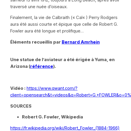
traversé une nuée d’oiseaux.
Finalement, la vie de Calbraith (
«
Cal
«
) Perry Rodgers
aura été aussi courte et épique que celle de Robert G.
Fowler aura été longue et prolifique…
Éléments recueillis par
Bernard Amrhein
Une statue de l’aviateur a été érigée à Yuma, en
Arizona (
référence
).
Vidéo :
https://www.qwant.com/?
client=opensearch&t=videos&q=Robert+G.+FOWLER&o=0
SOURCES
Robert G. Fowler, Wikipedia
https://fr.wikipedia.org/wiki/Robert_Fowler_(1884-1966)