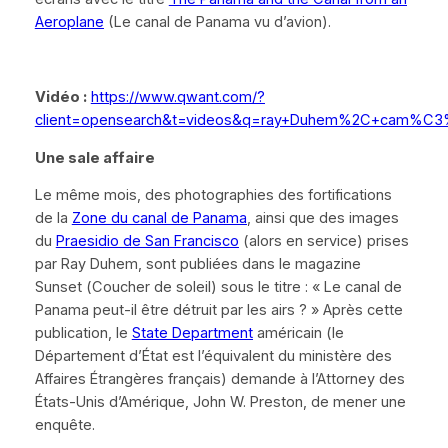
Aeroplane
(Le canal de Panama vu d’avion)
.
Vidéo :
https://www.qwant.com/?
client=opensearch&t=videos&q=ray+Duhem%2C+cam%
Une sale affaire
Le même mois, des photographies des fortifications
de la
Zone du canal de Panama
, ainsi que des images
du
Praesidio
de San Francisco
(alors en service) prises
par Ray Duhem, sont publiées dans le magazine
Sunset
(
Coucher de soleil
) sous le titre :
« Le canal de
Panama peut-il être détruit par les airs ? »
Après cette
publication, le
State Department
américain (le
Département d’État est l’équivalent du ministère des
Affaires Étrangères français) demande à l’Attorney des
États-Unis d’Amérique, John W. Preston, de mener une
enquête.