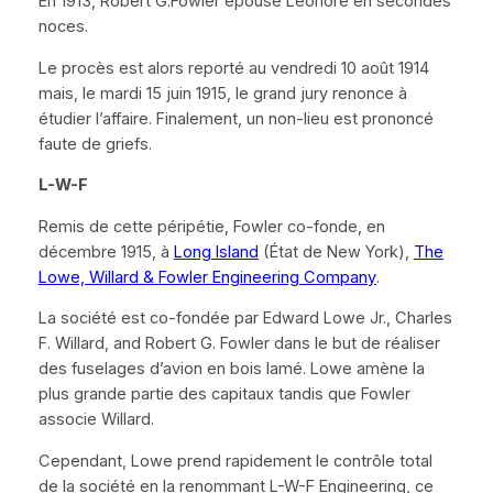
En 1913, Robert G.Fowler épouse Leonore en secondes
noces.
Le procès est alors reporté au vendredi 10 août 1914
mais, le mardi 15 juin 1915, le grand jury renonce à
étudier l’affaire. Finalement, un non-lieu est prononcé
faute de griefs.
L-W-F
Remis de cette péripétie, Fowler co-fonde, en
décembre 1915, à
Long Island
(État de New York),
The
Lowe, Willard & Fowler Engineering Company
.
La société est co-fondée par Edward Lowe Jr., Charles
F. Willard, and Robert G. Fowler dans le but de réaliser
des fuselages d’avion en bois lamé. Lowe amène la
plus grande partie des capitaux tandis que Fowler
associe Willard.
Cependant, Lowe prend rapidement le contrôle total
de la société en la renommant
L-W-F Engineering
, ce