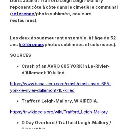
Doris Jean et Trafford Leigh Leigh-Mallory
reposent côte à côte dans le cimetière communal
(
référence
/photo sublimée, couleurs
restaurées).
Les deux époux meurent ensemble, à l’âge de 52
ans (
référence
/photos sublimées et colorisées).
SOURCES
Crash of an AVRO 685 YORK in Le-Rivier-
d’Allement: 10 killed.
https://www.baaa-acro.com/crash/crash-avro-685-
york-le-rivier-dallemont-10-killed
Trafford Leigh-Mallory, WIKIPEDIA.
https://fr.wikipedia.org/wiki/Trafford_Leigh-Mallory
D Day Overlord / Trafford Leigh-Mallory /