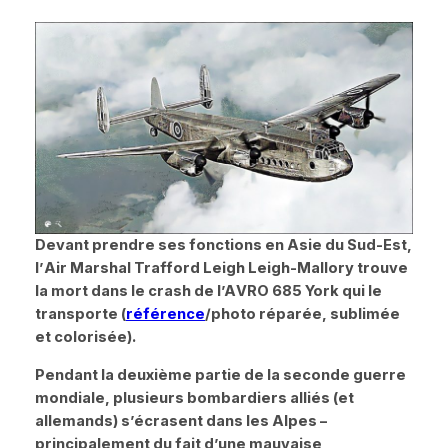
Devant prendre ses fonctions en Asie du Sud-Est,
l’
Air Marshal
Trafford Leigh Leigh-Mallory trouve
la mort dans le crash de l’A
VRO 685 York
qui le
transporte (
référence
/photo réparée, sublimée
et colorisée).
Pendant la deuxième partie de la seconde guerre
mondiale, plusieurs bombardiers alliés (et
allemands) s
’
écras
ent
dans les Alpes –
principalement du fait d’une mauvaise