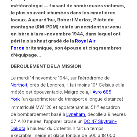
météorologie — faisant de nombreuses victimes,
le plus souvent inhumées dans les cimetières
locaux. Aujourd’hui,
Robert Merloz,
Pilote de
montagne (
RM-
PDM)
relate un accident survenu
en Isère à la mi-novembre 1944, dans lequel ont
péri le plus haut gradé de la
Royal Air
Force
britannique, son épouse et cinq membres
d’équipage…
D
É
ROULEMENT DE LA MISSION
Le mardi 14 novembre 1944, sur l’aérodrome de
Northolt
, près de Londres, il fait moins 10° Celsius et la
météo est épouvantable. Malgré cela, l’
Avro 685
York
(un quadrimoteur de transport à longue distance)
e
immatriculé
MW 126
et appartenant au 511
escadron
de bombardement basé à
Lyneham
, décolle à 9 heures
07. À 10 heures, l’appareil croise un
DC 47 Skytrain-
Dakota
à hauteur du Cotentin. Il fait un temps
exécrable : neige et glace fondue de 500 à 18 000