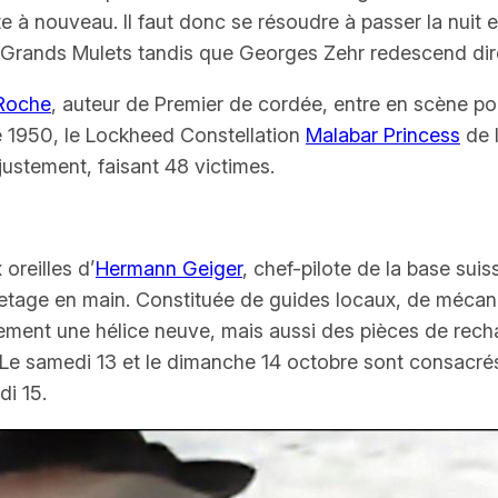
e à nouveau. Il faut donc se résoudre à passer la nuit en
s Grands Mulets tandis que Georges Zehr redescend dir
-Roche
, auteur de
Premier de cordée
, entre en scène po
e 1950, le
Lockheed Constellation
Malabar Princess
de
ustement, faisant 48 victimes.
oreilles d’
Hermann Geiger
, chef-pilote de la base sui
tage en main. Constituée de guides locaux, de mécanic
ent une hélice neuve, mais aussi des pièces de rechan
. Le samedi 13 et le dimanche 14 octobre sont consacrés 
di 15.