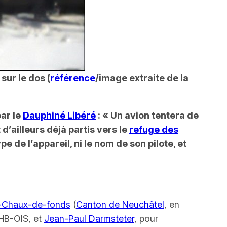
sur le dos (
référence
/image extraite de la
par le
D
auphiné Libéré
:
« Un avion tentera de
’ailleurs déjà partis vers le
refuge des
e de l’appareil, ni le nom de son pilote, et
-Chaux-de-fonds
(
Canton de Neuchâtel
, en
HB-OIS, et
Jean-Paul Darmsteter
, pour