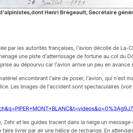
d’alpinistes,dont Henri Brégeault, Secrétaire généra
ulée par les autorités françaises, l’avion décolle de L
aménagé une piste d’atterrissage de fortune au col du D
 prise au dépourvu car l’avion arrive un peu en avance s
matériel encombrant l’aire de poser, l’avion, qui n’est
ice. Les images de l’accident sont spectaculaires (voi
search&q=PIPER+MONT+BLANC&t=videos&o=0%3Ag9J
mée, Zehr et les guides tracent dans la neige un messa
aire livrer par air une hélice de rechange. En attendan