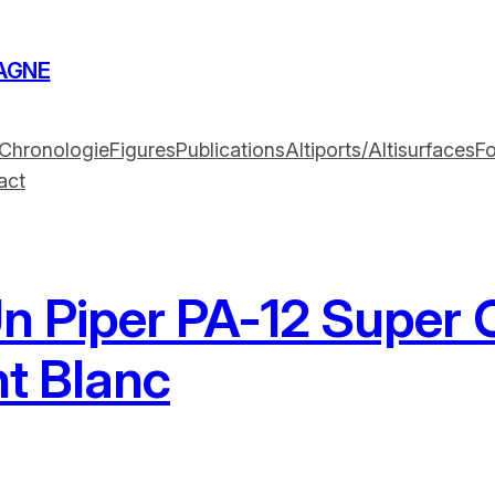
AGNE
Chronologie
Figures
Publications
Altiports/Altisurfaces
F
act
Un Piper PA-12 Super C
t Blanc