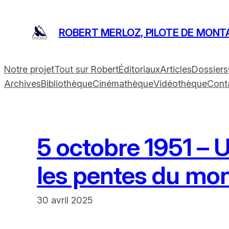
Aller
au
ROBERT MERLOZ, PILOTE DE MONT
contenu
Notre projet
Tout sur Robert
Éditoriaux
Articles
Dossiers
Archives
Bibliothèque
Cinémathèque
Vidéothèque
Cont
5 octobre 1951 – 
les pentes du mon
30 avril 2025