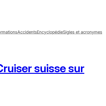
ormations
Accidents
Encyclopédie
Sigles et acronymes
ruiser suisse sur