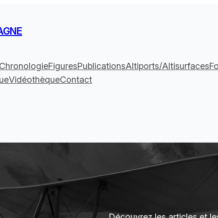
AGNE
Chronologie
Figures
Publications
Altiports/Altisurfaces
F
ue
Vidéothèque
Contact
Découvrez les articles et le