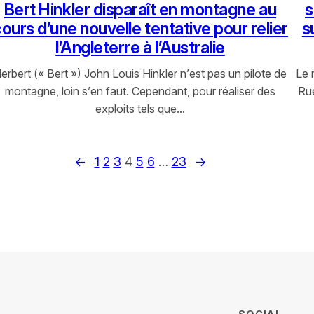
Bert Hinkler disparaît en montagne au
s
ours d’une nouvelle tentative pour relier
s
l’Angleterre à l’Australie
erbert (« Bert ») John Louis Hinkler n’est pas un pilote de
Le 
montagne, loin s’en faut. Cependant, pour réaliser des
Rue
exploits tels que…
←
1
2
3
4
5
6
…
23
→