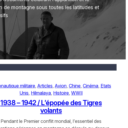
n de montagne sous toutes les latitudes et
sifs
nautique militaire
, 
Articles
, 
Avion
, 
Chine
, 
Cinéma
, 
Etats
Unis
, 
Hilmalaya
, 
Histoire
, 
WWII
1938 – 1942 / L’épopée des Tigres
volants
Pendant le Premier conflit mondial, l’essentiel des