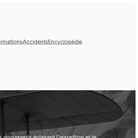
ormations
Accidents
Encyclopédie
s documents éclairant l’apparition et le