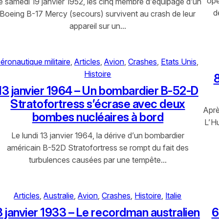
opé
e samedi 19 janvier 1952, les cinq membre d’équipage d’un
d
Boeing B-17 Mercy (secours) survivent au crash de leur
appareil sur un…
éronautique militaire
, 
Articles
, 
Avion
, 
Crashes
, 
Etats Unis
, 
Histoire
8
13 janvier 1964 – Un bombardier B-52-D
Stratofortress s’écrase avec deux
Aprè
bombes nucléaires à bord
L’Hu
Le lundi 13 janvier 1964, la dérive d’un bombardier
américain B-52D Stratofortress se rompt du fait des
turbulences causées par une tempête…
Articles
, 
Australie
, 
Avion
, 
Crashes
, 
Histoire
, 
Italie
8 janvier 1933 – Le recordman australien
6