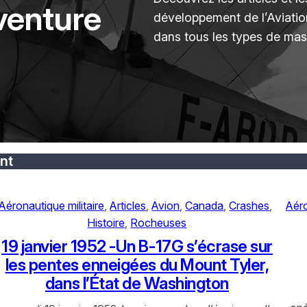
venture
développement de l’Aviatio
dans tous les types de mas
ent
Aéronautique militaire
, 
Articles
, 
Avion
, 
Canada
, 
Crashes
, 
Aéro
Histoire
, 
Rocheuses
19 janvier 1952 -Un B-17G s’écrase sur
les pentes enneigées du Mount Tyler,
dans l’État de Washington