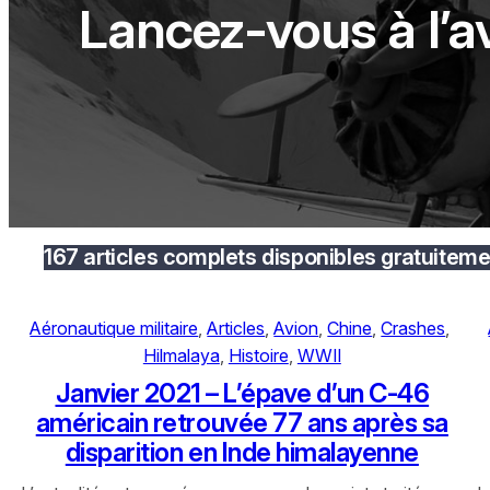
Lancez-vous à l’a
167 articles complets disponibles gratuitem
Aéronautique militaire
, 
Articles
, 
Avion
, 
Chine
, 
Crashes
, 
Hilmalaya
, 
Histoire
, 
WWII
Janvier 2021 – L’épave d’un C-46
américain retrouvée 77 ans après sa
disparition en Inde himalayenne