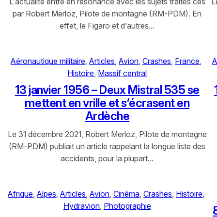
L’actualité entre en résonance avec les sujets traités ces
L
par Robert Merloz, Pilote de montagne (RM-PDM). En
effet, le Figaro et d’autres…
Aéronautique militaire
, 
Articles
, 
Avion
, 
Crashes
, 
France
, 
A
Histoire
, 
Massif central
13 janvier 1956 – Deux Mistral 535 se
mettent en vrille et s’écrasent en
Ardèche
Le 31 décembre 2021, Robert Merloz, Pilote de montagne
(RM-PDM) publiait un article rappelant la longue liste des
accidents, pour la plupart…
Afrique
, 
Alpes
, 
Articles
, 
Avion
, 
Cinéma
, 
Crashes
, 
Histoire
, 
Hydravion
, 
Photographie