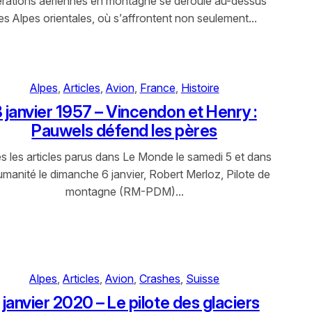
rations aériennes en montagne se déroule au-dessus
es Alpes orientales, où s’affrontent non seulement…
Alpes
, 
Articles
, 
Avion
, 
France
, 
Histoire
 janvier 1957 – Vincendon et Henry :
Pauwels défend les pères
s les articles parus dans Le Monde le samedi 5 et dans
manité le dimanche 6 janvier, Robert Merloz, Pilote de
montagne (RM-PDM)…
Alpes
, 
Articles
, 
Avion
, 
Crashes
, 
Suisse
 janvier 2020 – Le pilote des glaciers