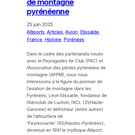
de montagne
pyrénéenne
25 juin 2025
Altiports
, 
Articles
, 
Avion
, 
Elissalde
, 
France
, 
Histoire
, 
Pyrénées
Dans le cadre des partenariats noués
avec le Peyragudes Air Club (PAC) et
l’Association des pilotes pyrénéens de
montagne (APPM), nous nous
intéressons à la figure du pionnier de
l’aviation de montagne dans les
Pyrénées, Léon Elissalde, fondateur de
l’Aéroclub de Luchon, l’ACL (31/Haute-
Garonne) et défricheur (entre autres)
de l’altisurface de
‘Peyresourde’ (65/Hautes-Pyrénées),
devenue en 1991 le mythique Altiport…