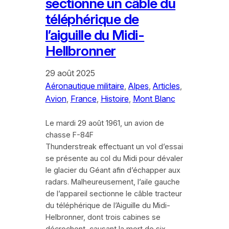
sectionne un câble du
téléphérique de
l’aiguille du Midi-
Hellbronner
29 août 2025
Aéronautique militaire
, 
Alpes
, 
Articles
, 
Avion
, 
France
, 
Histoire
, 
Mont Blanc
Le mardi 29 août 1961, un avion de
chasse F-84F
Thunderstreak effectuant un vol d’essai
se présente au col du Midi pour dévaler
le glacier du Géant afin d’échapper aux
radars. Malheureusement, l’aile gauche
de l’appareil sectionne le câble tracteur
du téléphérique de l’Aiguille du Midi-
Helbronner, dont trois cabines se
décrochent, causant la mort de six