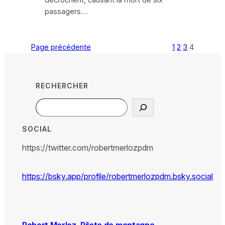
passagers.…
Page précédente
1
2
3
4
RECHERCHER
Search
SOCIAL
https://twitter.com/robertmerlozpdm
https://bsky.app/profile/robertmerlozpdm.bsky.social
Robert Merloz, Pilote de montagne