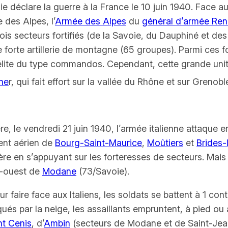
lie déclare la guerre à la France le 10 juin 1940. Face a
 des Alpes, l’
Armée des Alpes
du
général d’armée Ren
trois secteurs fortifiés (de la Savoie, du Dauphiné et de
e forte artillerie de montagne (65 groupes). Parmi ces f
élite du type commandos. Cependant, cette grande unité
ne
r, qui fait effort sur la vallée du Rhône et sur Grenobl
ère, le vendredi 21 juin 1940, l’armée italienne attaqu
ent aérien de
Bourg-Saint-Maurice
,
Moûtiers
et
Brides-
re en s’appuyant sur les forteresses de secteurs. Mais ce
d-ouest de
Modane
(73/Savoie).
our faire face aux Italiens, les soldats se battent à 1 con
és par la neige, les assaillants empruntent, à pied ou à 
t Cenis
, d’
Ambin
(secteurs de Modane et de Saint-Jea