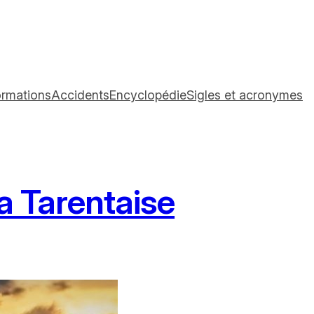
ormations
Accidents
Encyclopédie
Sigles et acronymes
la Tarentaise