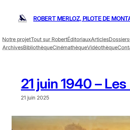
Aller
au
ROBERT MERLOZ, PILOTE DE MONT
contenu
Notre projet
Tout sur Robert
Éditoriaux
Articles
Dossiers
Archives
Bibliothèque
Cinémathèque
Vidéothèque
Cont
21 juin 1940 – Les
21 juin 2025