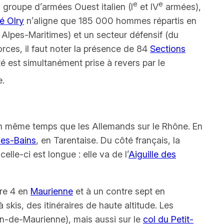
e
e
u groupe d’armées Ouest italien (I
et IV
armées),
é Olry
n’aligne que 185 000 hommes répartis en
s Alpes-Maritimes) et un secteur défensif (du
orces, il faut noter la présence de 84
Sections
 est simultanément prise à revers par le
e.
e en même temps que les Allemands sur le Rhône. En
les-Bains
, en Tarentaise. Du côté français, la
lle-ci est longue : elle va de l’
Aiguille des
tre 4 en
Maurienne
et à un contre sept en
skis, des itinéraires de haute altitude. Les
n-de-Maurienne), mais aussi sur le
col du Petit-