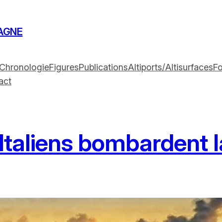
AGNE
Chronologie
Figures
Publications
Altiports/Altisurfaces
F
act
 Italiens bombardent 