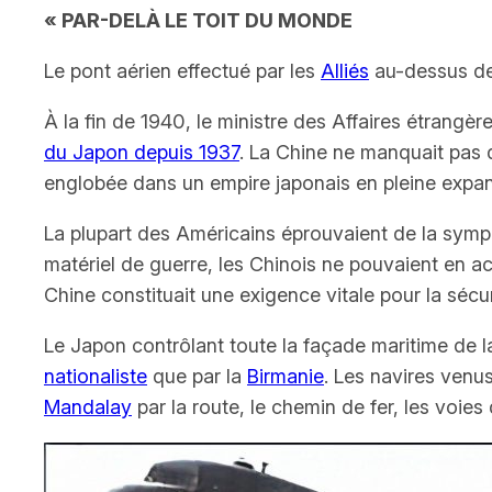
« PAR-DEL
À
LE TOIT DU MONDE
Le pont aérien effectué par les
Alliés
au-dessus de
À
la fin de 1940, le ministre des Affaires étrangèr
du Japon depuis 1937
. La Chine ne manquait pas d’
englobée dans un empire japonais en pleine expan
La plupart des Américains éprouvaient de la sympat
matériel de guerre, les Chinois ne pouvaient en ac
Chine constituait une exigence vitale pour la sécu
Le Japon contrôlant toute la façade maritime de la
nationaliste
que par la
Birmanie
. Les navires venu
Mandalay
par la route, le chemin de fer, les voies