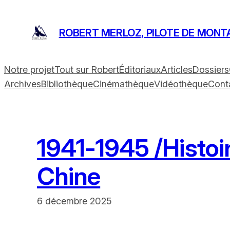
Aller
au
ROBERT MERLOZ, PILOTE DE MONT
contenu
Notre projet
Tout sur Robert
Éditoriaux
Articles
Dossiers
Archives
Bibliothèque
Cinémathèque
Vidéothèque
Cont
1941-1945 /Histoir
Chine
6 décembre 2025