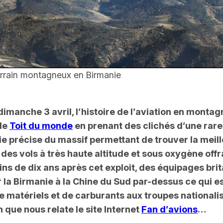
errain montagneux en Birmanie
dimanche 3 avril, l’histoire de l’aviation en mont
le
Toit du monde
en prenant des clichés d’une rare p
hie précise du massif permettant de trouver la meil
 des vols à très haute altitude et sous oxygène off
ns de dix ans après cet exploit, des équipages bri
er la Birmanie à la Chine du Sud par-dessus ce qui e
de matériels et de carburants aux troupes national
 que nous relate le site Internet
Fan d’avions
…