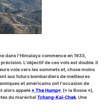
agne dans l’Himalaya commence en 1933,
récision. L’objectif de ces vols est double. Il
leure voie vers les sommets et, chose moins
rant aux futurs bombardiers de meilleures
tanniques et américains ont l’occasion de
st alors appelé
«
The Hump
«
(
« la Bosse »
),
istes du maréchal
Tchang-Kaï-Chek
. Une