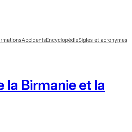
ormations
Accidents
Encyclopédie
Sigles et acronymes
 la Birmanie et la