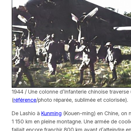
1944 / Une colonne d’Infanterie chinoise travers
(
référence
/photo réparée, sublimée et colorisée).
De Lashio à
Kunming
(Kouen-ming) en Chine, on ne
1
150 km en pleine montagne. Une armée de coolies t
fallait encore franchir 800 km avant d’atteindre e