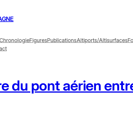
AGNE
Chronologie
Figures
Publications
Altiports/Altisurfaces
F
act
e du pont aérien entre