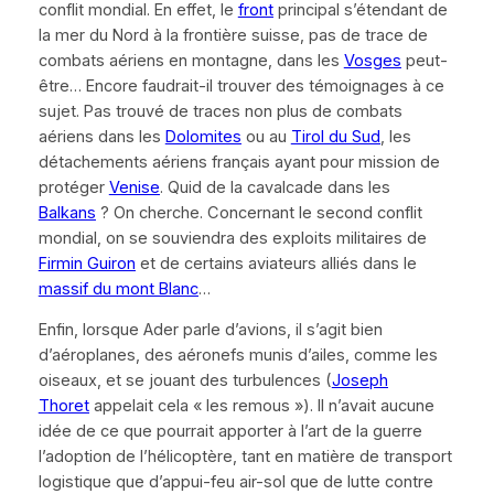
conflit mondial. En effet, le
front
principal s’étendant de
la mer du Nord à la frontière suisse, pas de trace de
combats aériens en montagne, dans les
Vosges
peut-
être… Encore faudrait-il trouver des témoignages à ce
sujet. Pas trouvé de traces non plus de combats
aériens dans les
Dolomites
ou au
Tirol du Sud
, les
détachements aériens français ayant pour mission de
protéger
Venise
. Quid de la cavalcade dans les
Balkans
? On cherche. Concernant le second conflit
mondial, on se souviendra des exploits militaires de
Firmin Guiron
et de certains aviateurs alliés dans le
massif du mont Blanc
…
Enfin, lorsque Ader parle d’avions, il s’agit bien
d’aéroplanes, des aéronefs munis d’ailes, comme les
oiseaux, et se jouant des turbulences (
Joseph
Thoret
appelait cela
« les remous »
). Il n’avait aucune
idée de ce que pourrait apporter à l’art de la guerre
l’adoption de l’hélicoptère, tant en matière de transport
logistique que d’appui-feu air-sol que de lutte contre