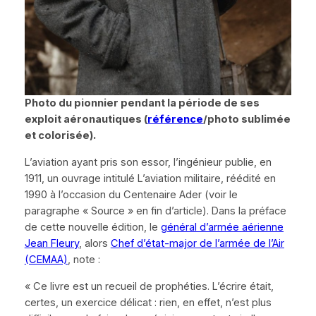
Photo du pionnier pendant la période de ses
exploit aéronautiques (
référence
/photo sublimée
et colorisée).
L’aviation ayant pris son essor, l’ingénieur publie, en
1911, un ouvrage intitulé
L’aviation militaire
, réédité en
1990 à l’occasion du Centenaire Ader (voir le
paragraphe
« Source »
en fin d’article). Dans la préface
de cette nouvelle édition, le
général d’armée aérienne
Jean Fleury
, alors
Chef d’état-major de l’armée de l’Air
(CEMAA)
, note :
« Ce livre est un recueil de prophéties. L’écrire était,
certes, un exercice délicat : rien, en effet, n’est plus