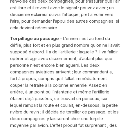
l’envolée des deux compagnies, pour s’assurer que l’air
est libre et il revient avec le signal :
pouvez avier
; un
deuxième éclaireur suivra l’attaque, prêt à voler vers
l’aire, pour demander l’appui des autres compagnies, si
cela devient nécessaire.
Torpillage
au passage
–
L’ennemi est au fond du
défilé, plus fort et en plus grand nombre qu’on ne l’avait
supposé d’abord. Il a de l’artillerie : laquelle ? Il va falloir
opérer et agir avec discernement, d’autant plus que
personne n’est encore bien aguerri. Les deux
compagnies aviatrices arrivent ; leur commandant a,
fort à propos, compris qu’il fallait immédiatement
couper la retraite à la colonne ennemie. Assez en
arrière, à un point où l’infanterie et même l’artillerie
étaient déjà passées, se trouvait un ponceau, sur
lequel rampait la route et coulait, en-dessous, la petite
rivière du ravin ; il décida de torpiller ce passage, et les
deux compagnies y laissèrent choir une torpille
moyenne par avion. L’effet produit fut surprenant ; dès