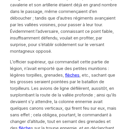
cavalerie et son artillerie étaient déjà en grand nombre
dans le passage, même commençaient d’en
déboucher ; tandis que d’autres régiments avançaient
par les vallées voisines, pour passer à leur tour.
É
videmment l’adversaire, connaissant ce point faible,
insuffisamment défendu, voulait en profiter, par
surprise, pour s’établir solidement sur le versant
montagneux opposé.
L’officier supérieur, qui commandait cette partie de
légion, n’avait emporté que des petites munitions :
légères torpilles, grenades,
flèches
, etc., sachant que
les grosses seraient pointées par le bataillon de
torpilleurs. Les avions de ligne défilèrent, aussitôt, en
surplombant la route de la vallée profonde ; ainsi qu’ils
devaient s’y attendre, la colonne ennemie avait
quelques canons verticaux
, qui firent feu sur eux, mais
sans effet ; cela obligea, pourtant, le commandant à
changer d’altitude, tout en semant des grenades et
des
flèche
s sur la troupe ennemie, et en déclanchant