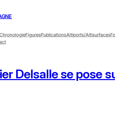
AGNE
Chronologie
Figures
Publications
Altiports/Altisurfaces
F
act
er Delsalle se pose su