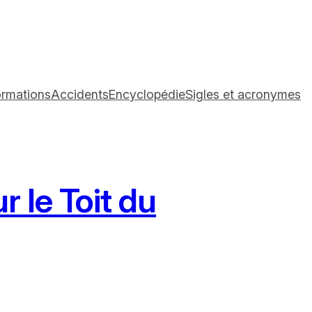
ormations
Accidents
Encyclopédie
Sigles et acronymes
r le Toit du