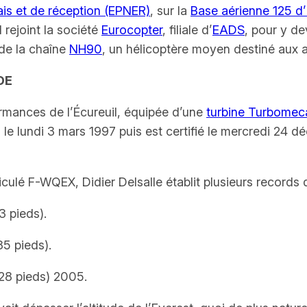
ais et de réception (EPNER)
, sur la
Base aérienne 125 d’
 rejoint la société
Eurocopter
, filiale d’
EADS
, pour y de
 de la chaîne
NH90
, un hélicoptère moyen destiné aux 
DE
rmances de l’Écureuil, équipée d’une
turbine Turbomeca
l le lundi 3 mars 1997 puis est certifié le mercredi 24
lé F-WQEX, Didier Delsalle établit plusieurs records d
 pieds).
5 pieds).
28 pieds) 2005.