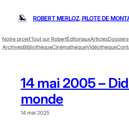
Aller
au
ROBERT MERLOZ, PILOTE DE MONT
contenu
Notre projet
Tout sur Robert
Éditoriaux
Articles
Dossiers
Archives
Bibliothèque
Cinémathèque
Vidéothèque
Cont
14 mai 2005 – Didi
monde
14 mai 2025